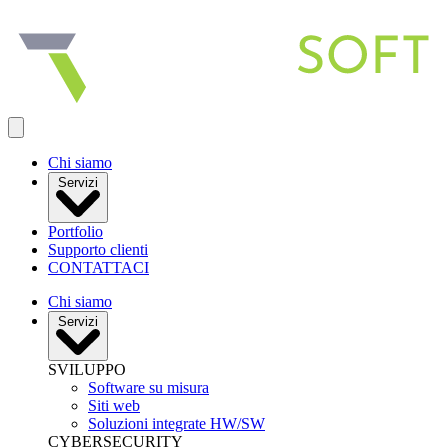
Apri menu
Chi siamo
Servizi
Portfolio
Supporto clienti
CONTATTACI
Chi siamo
Servizi
SVILUPPO
Software su misura
Siti web
Soluzioni integrate HW/SW
CYBERSECURITY