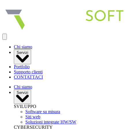
Apri menu
Chi siamo
Servizi
Portfolio
Supporto clienti
CONTATTACI
Chi siamo
Servizi
SVILUPPO
Software su misura
Siti web
Soluzioni integrate HW/SW
CYBERSECURITY