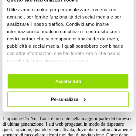
disabilitazione dei cookies potrebbe impedire il corretto utilizzo di
alcune funzioni del sito stesso.
Utilizziamo i cookie per personalizzare contenuti ed
annunci, per fornire funzionalità dei social media e per
Le istruzioni per la disabilitazione dei cookies per i principali
browser si trovano alle seguenti pagine web:
analizzare il nostro traffico. Condividiamo inoltre
informazioni sul modo in cui utilizzi il nostro sito con i
Google Chrome
nostri partner che si occupano di analisi dei dati web,
Mozilla Firefox
Microsoft Edge
pubblicità e social media, i quali potrebbero combinarle
Microsoft Internet Explorer
con altre informazioni che hai fornito loro o che hanno
Opera
raccolto dal tuo utilizzo dei loro servizi.
Apple Safari
Blocca i cookies di terze parti
Accetta tutti
I cookie di terze parti non sono generalmente indispensabili per
navigare, quindi puoi rifiutarli per default, attraverso apposite
funzioni del tuo browser secondo le istruzioni ai link sopra indicati.
Personalizza
Attiva l'opzione "Do not track"
L’opzione Do Not Track è presente nella maggior parte dei browser
di ultima generazione. I siti web progettati in modo da rispettare
questa opzione, quando viene attivata, dovrebbero automaticamente
smettere di raccogliere alcuni tuoi dati di navigazione. Come detto,