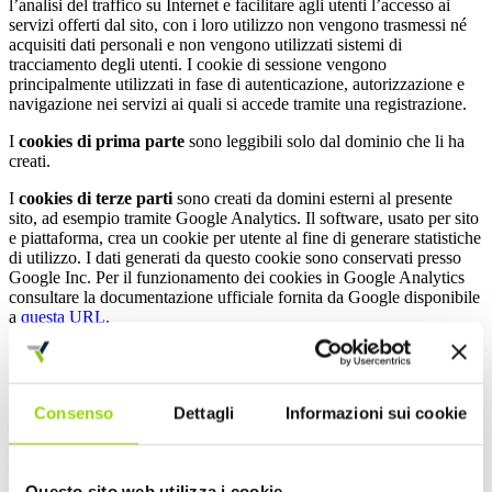
l’analisi del traffico su Internet e facilitare agli utenti l’accesso ai
servizi offerti dal sito, con i loro utilizzo non vengono trasmessi né
acquisiti dati personali e non vengono utilizzati sistemi di
tracciamento degli utenti. I cookie di sessione vengono
principalmente utilizzati in fase di autenticazione, autorizzazione e
navigazione nei servizi ai quali si accede tramite una registrazione.
I
cookies di prima parte
sono leggibili solo dal dominio che li ha
creati.
I
cookies di terze parti
sono creati da domini esterni al presente
sito, ad esempio tramite Google Analytics. Il software, usato per sito
e piattaforma, crea un cookie per utente al fine di generare statistiche
di utilizzo. I dati generati da questo cookie sono conservati presso
Google Inc. Per il funzionamento dei cookies in Google Analytics
consultare la documentazione ufficiale fornita da Google disponibile
a
questa URL
.
In ogni caso, hai anche altre opzioni per navigare senza cookie.
Disabilitazione dei cookies
Consenso
Dettagli
Informazioni sui cookie
I cookies sono collegati al browser utilizzato e possono essere
disabilitati direttamente dal browser, così rifiutando/revocando il
consenso all’uso dei cookies. Occorre tenere presente che la
Questo sito web utilizza i cookie