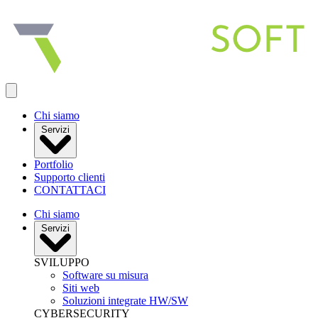
Apri menu
Chi siamo
Servizi
Portfolio
Supporto clienti
CONTATTACI
Chi siamo
Servizi
SVILUPPO
Software su misura
Siti web
Soluzioni integrate HW/SW
CYBERSECURITY