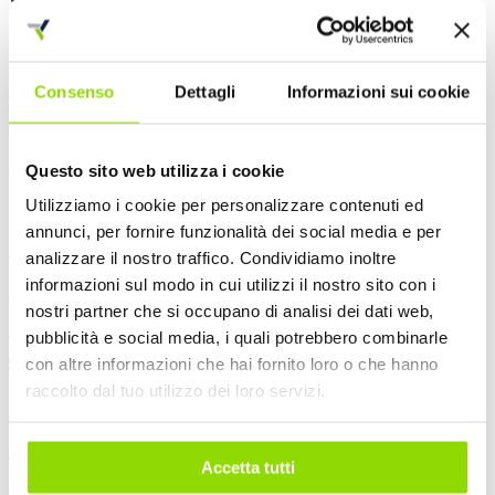
I nostri
contatti diretti
Chiamaci
Consenso
Dettagli
Informazioni sui cookie
(+39) 06 65765605
Lun-Ven / 09:00 - 18:00
Questo sito web utilizza i cookie
Utilizziamo i cookie per personalizzare contenuti ed
annunci, per fornire funzionalità dei social media e per
Inviaci una mail
analizzare il nostro traffico. Condividiamo inoltre
informazioni sul modo in cui utilizzi il nostro sito con i
info [at] tecnasoft.it
nostri partner che si occupano di analisi dei dati web,
Per informazioni o pre-vendita
pubblicità e social media, i quali potrebbero combinarle
con altre informazioni che hai fornito loro o che hanno
raccolto dal tuo utilizzo dei loro servizi.
Avvia una chat
Whatsapp Business
Accetta tutti
Attivo durante l'orario lavorativo