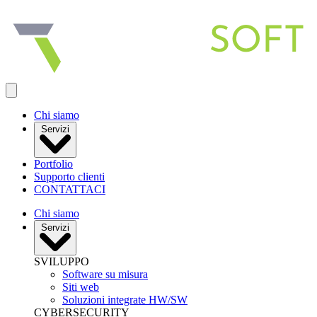
Apri menu
Chi siamo
Servizi
Portfolio
Supporto clienti
CONTATTACI
Chi siamo
Servizi
SVILUPPO
Software su misura
Siti web
Soluzioni integrate HW/SW
CYBERSECURITY